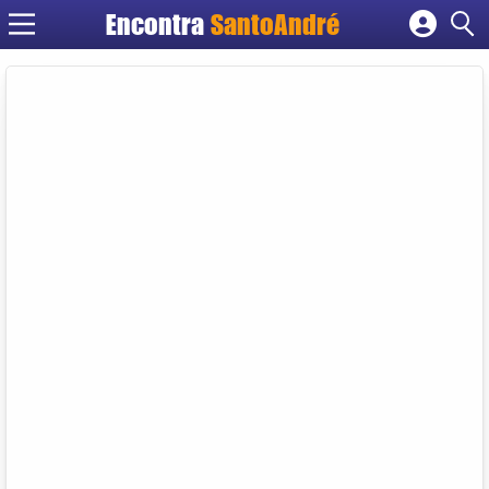
Encontra
SantoAndré
Cadastrar empresa
Fazer login
Criar conta