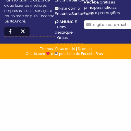
num só lugar! Dicas, onde ir,
EncontraSantoAndré
Receba grátis as
o que fazer, as melhores
principais notícias,
Fale com o
empresas, locais, serviços e
dicas e promoções
EncontraSantoAndré
muito mais no guia Encontra
SantoAndré.
ANUNCIE
:
Com
destaque
|
Grátis
Termos
|
Privacidade
|
Sitemap
Criado com
e
pelo time do EncontraBrasil