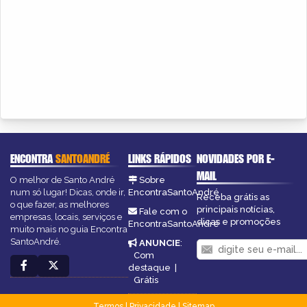
ENCONTRA
SANTOANDRÉ
LINKS RÁPIDOS
NOVIDADES POR E-
MAIL
O melhor de Santo André
Sobre
num só lugar! Dicas, onde ir,
EncontraSantoAndré
Receba grátis as
o que fazer, as melhores
principais notícias,
Fale com o
empresas, locais, serviços e
dicas e promoções
EncontraSantoAndré
muito mais no guia Encontra
SantoAndré.
ANUNCIE
:
Com
destaque
|
Grátis
Termos
|
Privacidade
|
Sitemap