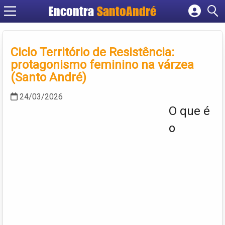
Encontra
SantoAndré
Cadastrar empresa
Fazer login
Ciclo Território de Resistência:
Criar conta
protagonismo feminino na várzea
(Santo André)
24/03/2026
O que é
o