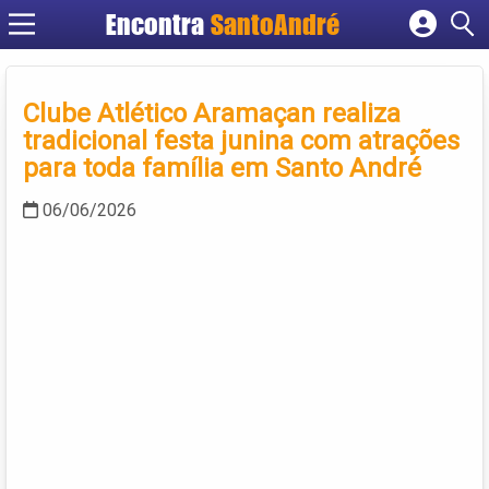
Encontra
SantoAndré
Cadastrar empresa
Fazer login
Clube Atlético Aramaçan realiza
Criar conta
tradicional festa junina com atrações
para toda família em Santo André
06/06/2026