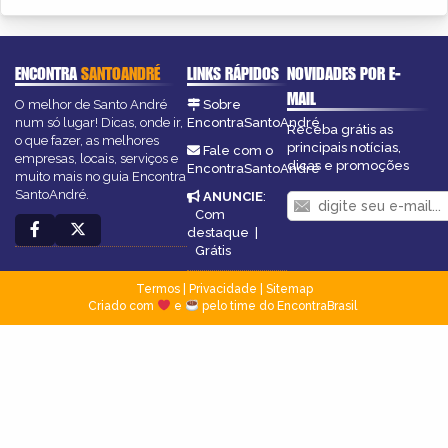
ENCONTRA
SANTOANDRÉ
LINKS RÁPIDOS
NOVIDADES POR E-
MAIL
O melhor de Santo André
Sobre
num só lugar! Dicas, onde ir,
EncontraSantoAndré
Receba grátis as
o que fazer, as melhores
principais notícias,
Fale com o
empresas, locais, serviços e
dicas e promoções
EncontraSantoAndré
muito mais no guia Encontra
SantoAndré.
ANUNCIE
:
Com
destaque
|
Grátis
Termos
|
Privacidade
|
Sitemap
Criado com
e
pelo time do EncontraBrasil