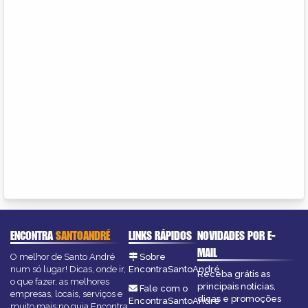
ENCONTRA
SANTOANDRÉ
LINKS RÁPIDOS
NOVIDADES POR E-
MAIL
O melhor de Santo André
Sobre
num só lugar! Dicas, onde ir,
EncontraSantoAndré
Receba grátis as
o que fazer, as melhores
principais notícias,
Fale com o
empresas, locais, serviços e
dicas e promoções
EncontraSantoAndré
muito mais no guia Encontra