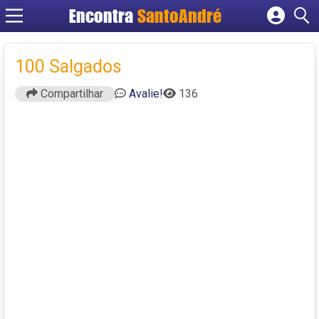
Encontra
SantoAndré
Cadastrar empresa
Fazer login
100 Salgados
Criar conta
Compartilhar
Avalie!
136