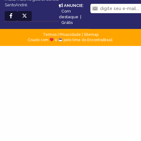
SantoAndré.
ANUNCIE
:
Com
destaque
|
Grátis
Termos
|
Privacidade
|
Sitemap
Criado com
e
pelo time do EncontraBrasil