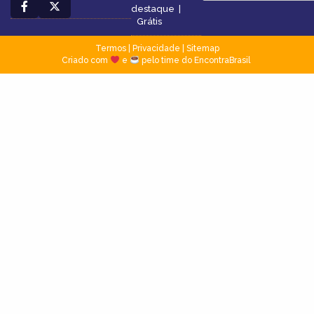
destaque
|
Grátis
Termos
|
Privacidade
|
Sitemap
Criado com
e
pelo time do EncontraBrasil