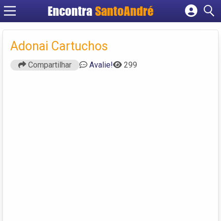
Encontra
SantoAndré
Cadastrar empresa
Fazer login
Adonai Cartuchos
Criar conta
Compartilhar
Avalie!
299