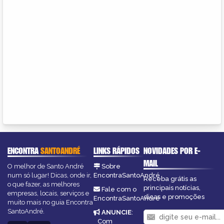
ENCONTRA
SANTOANDRÉ
LINKS RÁPIDOS
NOVIDADES POR E-
MAIL
O melhor de Santo André
Sobre
num só lugar! Dicas, onde ir,
EncontraSantoAndré
Receba grátis as
o que fazer, as melhores
principais notícias,
Fale com o
empresas, locais, serviços e
dicas e promoções
EncontraSantoAndré
muito mais no guia Encontra
SantoAndré.
ANUNCIE
:
Com