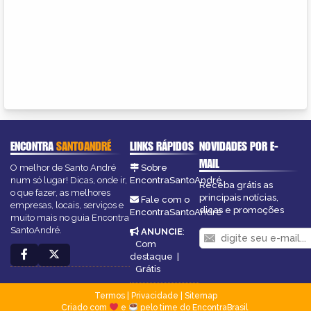
ENCONTRA
SANTOANDRÉ
LINKS RÁPIDOS
NOVIDADES POR E-
MAIL
O melhor de Santo André
Sobre
num só lugar! Dicas, onde ir,
EncontraSantoAndré
Receba grátis as
o que fazer, as melhores
principais notícias,
Fale com o
empresas, locais, serviços e
dicas e promoções
EncontraSantoAndré
muito mais no guia Encontra
SantoAndré.
ANUNCIE
:
Com
destaque
|
Grátis
Termos
|
Privacidade
|
Sitemap
Criado com
e
pelo time do EncontraBrasil