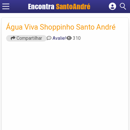
Encontra
SantoAndré
Cadastrar empresa
Fazer login
Água Viva Shoppinho Santo André
Criar conta
Compartilhar
Avalie!
310