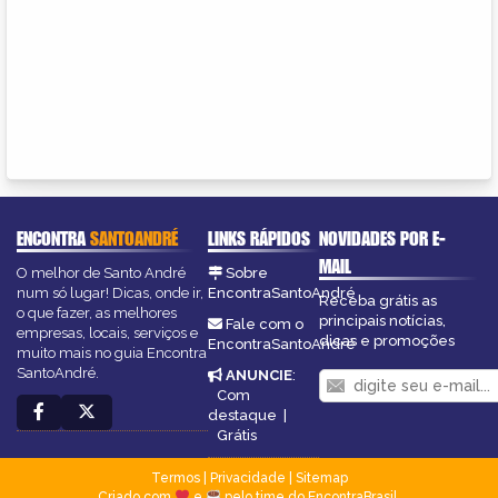
ENCONTRA
SANTOANDRÉ
LINKS RÁPIDOS
NOVIDADES POR E-
MAIL
O melhor de Santo André
Sobre
num só lugar! Dicas, onde ir,
EncontraSantoAndré
Receba grátis as
o que fazer, as melhores
principais notícias,
Fale com o
empresas, locais, serviços e
dicas e promoções
EncontraSantoAndré
muito mais no guia Encontra
SantoAndré.
ANUNCIE
:
Com
destaque
|
Grátis
Termos
|
Privacidade
|
Sitemap
Criado com
e
pelo time do EncontraBrasil