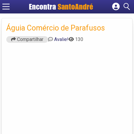
Encontra
SantoAndré
Cadastrar empresa
Fazer login
Águia Comércio de Parafusos
Criar conta
Compartilhar
Avalie!
130