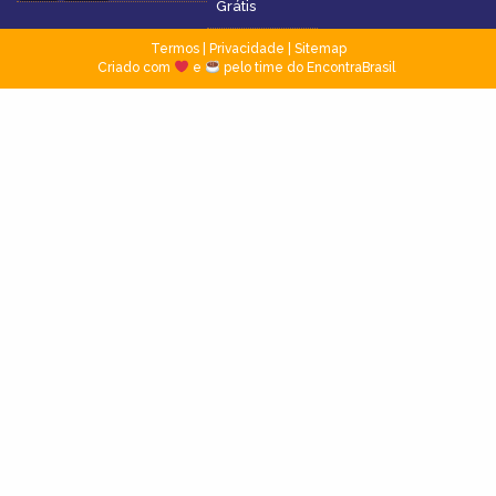
Grátis
Termos
|
Privacidade
|
Sitemap
Criado com
e
pelo time do EncontraBrasil