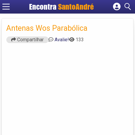
Encontra
SantoAndré
Cadastrar empresa
Fazer login
Antenas Wos Parabólica
Criar conta
Compartilhar
Avalie!
133