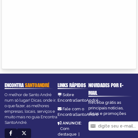
ENCONTRA
SANTOANDRÉ
LINKS RÁPIDOS
NOVIDADES POR E-
MAIL
O melhor de Santo André
Sobre
num só lugar! Dicas, onde ir,
EncontraSantoAndré
Receba grátis as
o que fazer, as melhores
principais notícias,
Fale com o
empresas, locais, serviços e
dicas e promoções
EncontraSantoAndré
muito mais no guia Encontra
SantoAndré.
ANUNCIE
:
Com
destaque
|