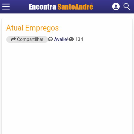
Encontra
SantoAndré
Cadastrar empresa
Fazer login
Atual Empregos
Criar conta
Compartilhar
Avalie!
134