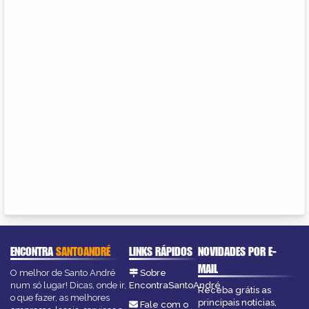
ENCONTRA
SANTOANDRÉ
LINKS RÁPIDOS
NOVIDADES POR E-
MAIL
O melhor de Santo André
Sobre
num só lugar! Dicas, onde ir,
EncontraSantoAndré
Receba grátis as
o que fazer, as melhores
principais notícias,
Fale com o