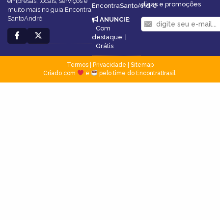
empresas, locais, serviços e
dicas e promoções
EncontraSantoAndré
muito mais no guia Encontra
SantoAndré.
ANUNCIE
:
Com
destaque
|
Grátis
Termos
|
Privacidade
|
Sitemap
Criado com
e
pelo time do EncontraBrasil