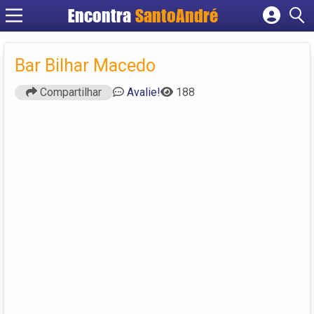
Encontra
SantoAndré
Cadastrar empresa
Fazer login
Bar Bilhar Macedo
Criar conta
Compartilhar
Avalie!
188