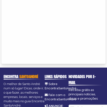
ENCONTRA
SANTOANDRÉ
LINKS RÁPIDOS
NOVIDADES POR E-
MAIL
O melhor de Santo André
Sobre
num só lugar! Dicas, onde ir,
EncontraSantoAndré
Receba grátis as
o que fazer, as melhores
principais notícias,
Fale com o
empresas, locais, serviços e
dicas e promoções
EncontraSantoAndré
muito mais no guia Encontra
SantoAndré.
ANUNCIE
: