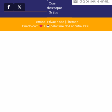
Com
destaque
|
Grátis
Termos
|
Privacidade
|
Sitemap
Criado com
e
pelo time do EncontraBrasil