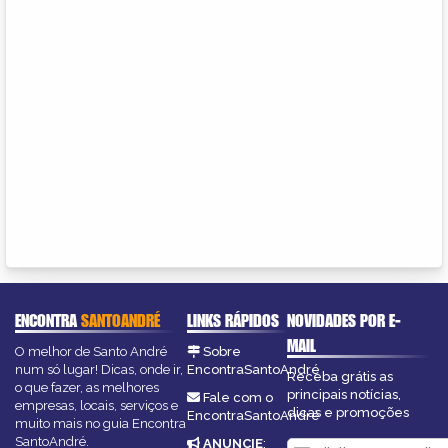
ENCONTRA
SANTOANDRÉ
LINKS RÁPIDOS
NOVIDADES POR E-
MAIL
O melhor de Santo André
Sobre
num só lugar! Dicas, onde ir,
EncontraSantoAndré
Receba grátis as
o que fazer, as melhores
principais notícias,
Fale com o
empresas, locais, serviços e
dicas e promoções
EncontraSantoAndré
muito mais no guia Encontra
SantoAndré.
ANUNCIE
: