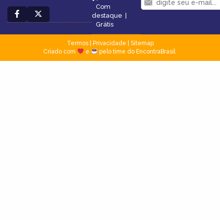
Com
destaque
|
Grátis
Termos
|
Privacidade
|
Sitemap
Criado com
e
pelo time do EncontraBrasil