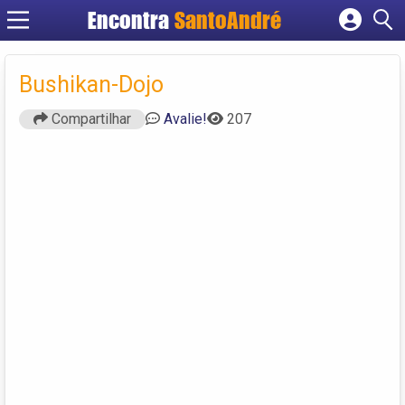
Encontra
SantoAndré
Cadastrar empresa
Fazer login
Bushikan-Dojo
Criar conta
Compartilhar
Avalie!
207