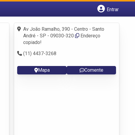
Entrar
Cadastrar empresa
Fazer login
Av João Ramalho, 390 - Centro - Santo
Criar conta
André - SP - 09030-320
Endereço
copiado!
(11) 4437-3268
Mapa
Comente