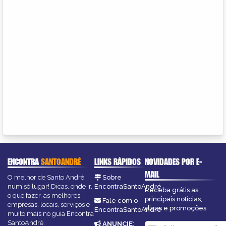
ENCONTRA
SANTOANDRÉ
LINKS RÁPIDOS
NOVIDADES POR E-
MAIL
O melhor de Santo André
Sobre
num só lugar! Dicas, onde ir,
EncontraSantoAndré
Receba grátis as
o que fazer, as melhores
principais notícias,
Fale com o
empresas, locais, serviços e
dicas e promoções
EncontraSantoAndré
muito mais no guia Encontra
SantoAndré.
ANUNCIE
: