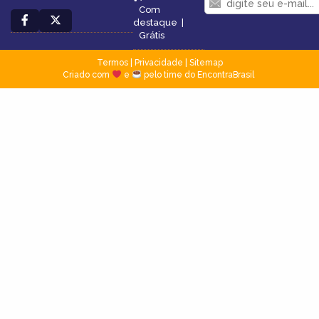
Com
destaque
|
Grátis
Termos
|
Privacidade
|
Sitemap
Criado com
e
pelo time do EncontraBrasil