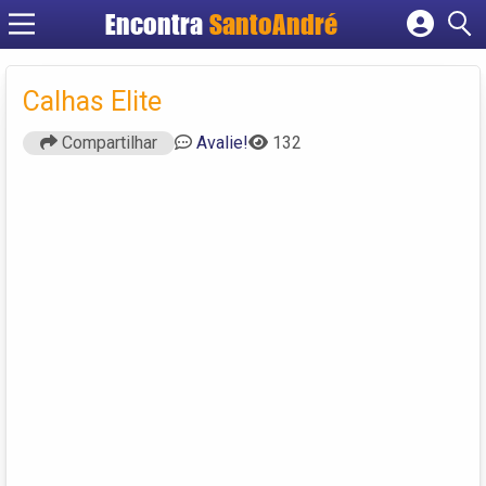
Encontra
SantoAndré
Cadastrar empresa
Fazer login
Calhas Elite
Criar conta
Compartilhar
Avalie!
132