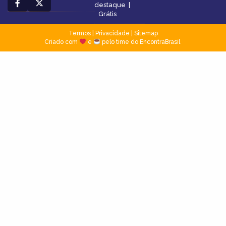
destaque
|
Grátis
Termos
|
Privacidade
|
Sitemap
Criado com
e
pelo time do EncontraBrasil