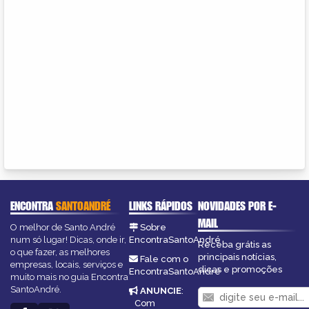
ENCONTRA
SANTOANDRÉ
LINKS RÁPIDOS
NOVIDADES POR E-
MAIL
O melhor de Santo André
Sobre
num só lugar! Dicas, onde ir,
EncontraSantoAndré
Receba grátis as
o que fazer, as melhores
principais notícias,
Fale com o
empresas, locais, serviços e
dicas e promoções
EncontraSantoAndré
muito mais no guia Encontra
SantoAndré.
ANUNCIE
:
Com