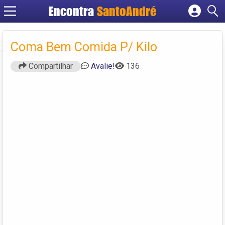
Encontra
SantoAndré
Cadastrar empresa
Fazer login
Coma Bem Comida P/ Kilo
Criar conta
Compartilhar
Avalie!
136