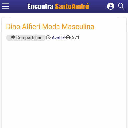
Encontra
SantoAndré
Cadastrar empresa
Fazer login
Dino Alfieri Moda Masculina
Criar conta
Compartilhar
Avalie!
571