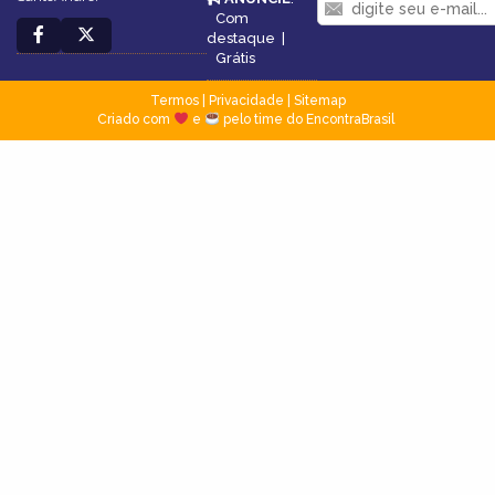
Com
destaque
|
Grátis
Termos
|
Privacidade
|
Sitemap
Criado com
e
pelo time do EncontraBrasil