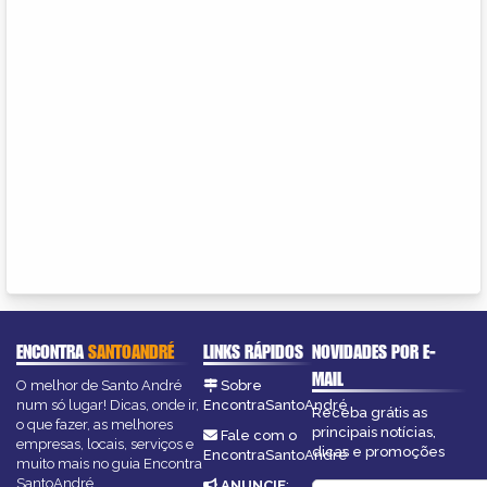
ENCONTRA
SANTOANDRÉ
LINKS RÁPIDOS
NOVIDADES POR E-
MAIL
O melhor de Santo André
Sobre
num só lugar! Dicas, onde ir,
EncontraSantoAndré
Receba grátis as
o que fazer, as melhores
principais notícias,
Fale com o
empresas, locais, serviços e
dicas e promoções
EncontraSantoAndré
muito mais no guia Encontra
SantoAndré.
ANUNCIE
: