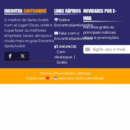
ENCONTRA
SANTOANDRÉ
LINKS RÁPIDOS
NOVIDADES POR E-
MAIL
O melhor de Santo André
Sobre
num só lugar! Dicas, onde ir,
EncontraSantoAndré
Receba grátis as
o que fazer, as melhores
principais notícias,
Fale com o
empresas, locais, serviços e
dicas e promoções
EncontraSantoAndré
muito mais no guia Encontra
SantoAndré.
ANUNCIE
:
Com
destaque
|
Grátis
Termos
|
Privacidade
|
Sitemap
Criado com
e
pelo time do EncontraBrasil