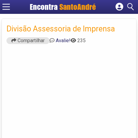
Encontra
SantoAndré
Cadastrar empresa
Fazer login
Divisão Assessoria de Imprensa
Criar conta
Compartilhar
Avalie!
235