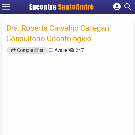
Encontra
SantoAndré
Cadastrar empresa
Fazer login
Dra. Roberta Carvalho Callegari –
Criar conta
Consultório Odontológico
Compartilhar
Avalie!
247