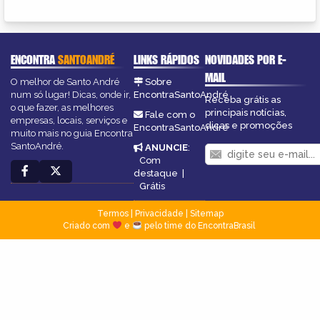
ENCONTRA
SANTOANDRÉ
LINKS RÁPIDOS
NOVIDADES POR E-
MAIL
O melhor de Santo André
Sobre
num só lugar! Dicas, onde ir,
EncontraSantoAndré
Receba grátis as
o que fazer, as melhores
principais notícias,
Fale com o
empresas, locais, serviços e
dicas e promoções
EncontraSantoAndré
muito mais no guia Encontra
SantoAndré.
ANUNCIE
:
Com
destaque
|
Grátis
Termos
|
Privacidade
|
Sitemap
Criado com
e
pelo time do EncontraBrasil