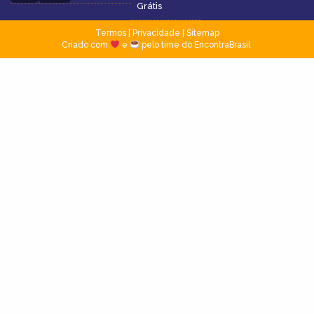
Grátis
Termos
|
Privacidade
|
Sitemap
Criado com
e
pelo time do EncontraBrasil