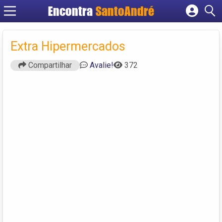
Encontra
SantoAndré
Cadastrar empresa
Fazer login
Extra Hipermercados
Criar conta
Compartilhar
Avalie!
372