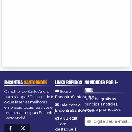
ENCONTRA
SANTOANDRÉ
LINKS RÁPIDOS
NOVIDADES POR E-
MAIL
O melhor de Santo André
Sobre
num só lugar! Dicas, onde ir,
EncontraSantoAndré
Receba grátis as
o que fazer, as melhores
principais notícias,
Fale com o
empresas, locais, serviços e
dicas e promoções
EncontraSantoAndré
muito mais no guia Encontra
SantoAndré.
ANUNCIE
:
Com
destaque
|