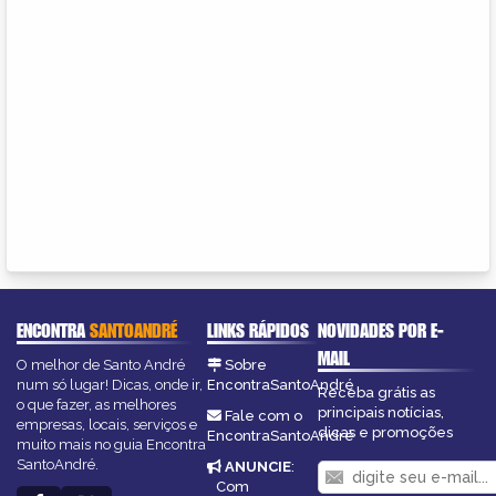
ENCONTRA
SANTOANDRÉ
LINKS RÁPIDOS
NOVIDADES POR E-
MAIL
O melhor de Santo André
Sobre
num só lugar! Dicas, onde ir,
EncontraSantoAndré
Receba grátis as
o que fazer, as melhores
principais notícias,
Fale com o
empresas, locais, serviços e
dicas e promoções
EncontraSantoAndré
muito mais no guia Encontra
SantoAndré.
ANUNCIE
:
Com