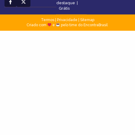
destaque
|
Grátis
Termos
|
Privacidade
|
Sitemap
Criado com
e
pelo time do EncontraBrasil