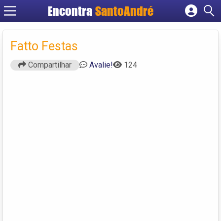
Encontra
SantoAndré
Cadastrar empresa
Fazer login
Fatto Festas
Criar conta
Compartilhar
Avalie!
124