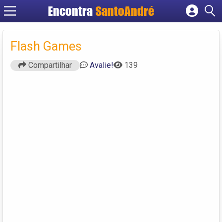
Encontra
SantoAndré
Cadastrar empresa
Fazer login
Flash Games
Criar conta
Compartilhar
Avalie!
139