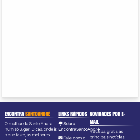
ENCONTRA
SANTOANDRÉ
LINKS RÁPIDOS
NOVIDADES POR E-
MAIL
O melhor de Santo André
Sobre
num só lugar! Dicas, onde ir,
EncontraSantoAndré
Receba grátis as
o que fazer, as melhores
principais notícias,
Fale com o