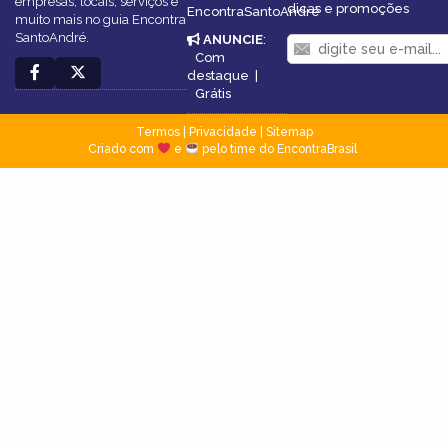
empresas, locais, serviços e
dicas e promoções
EncontraSantoAndré
muito mais no guia Encontra
SantoAndré.
ANUNCIE
:
Com
destaque
|
Grátis
Termos
|
Privacidade
|
Sitemap
Criado com
e
pelo time do EncontraBrasil