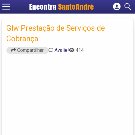
Encontra
SantoAndré
Cadastrar empresa
Fazer login
Glw Prestação de Serviços de
Criar conta
Cobrança
Compartilhar
Avalie!
414