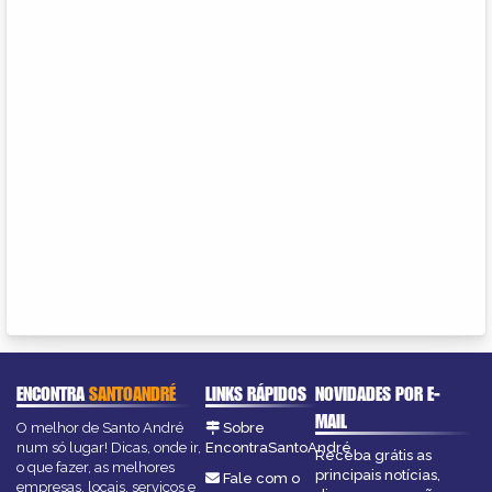
ENCONTRA
SANTOANDRÉ
LINKS RÁPIDOS
NOVIDADES POR E-
MAIL
O melhor de Santo André
Sobre
num só lugar! Dicas, onde ir,
EncontraSantoAndré
Receba grátis as
o que fazer, as melhores
principais notícias,
Fale com o
empresas, locais, serviços e