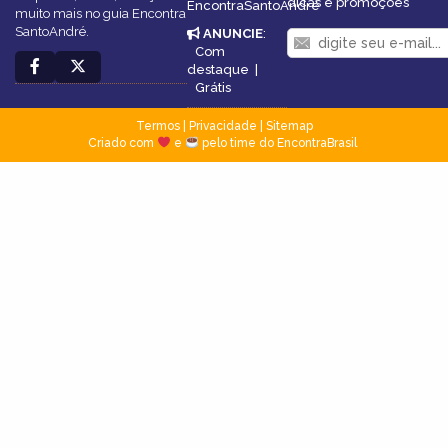
dicas e promoções
EncontraSantoAndré
muito mais no guia Encontra
SantoAndré.
ANUNCIE
:
Com
destaque
|
Grátis
Termos
|
Privacidade
|
Sitemap
Criado com
e
pelo time do EncontraBrasil