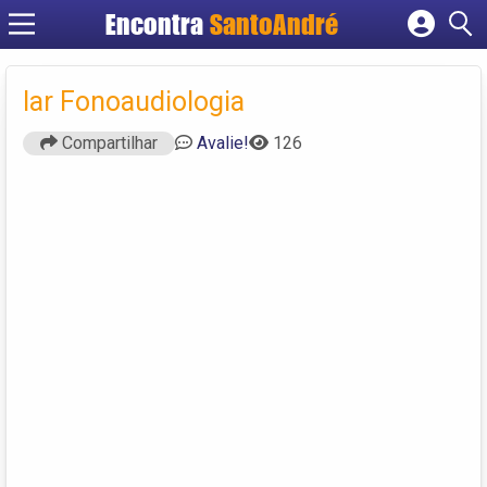
Encontra
SantoAndré
Cadastrar empresa
Fazer login
Iar Fonoaudiologia
Criar conta
Compartilhar
Avalie!
126