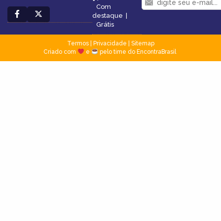
Com
destaque
|
Grátis
Termos
|
Privacidade
|
Sitemap
Criado com
e
pelo time do EncontraBrasil