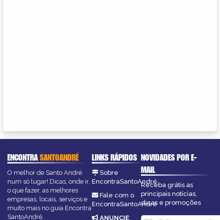
ENCONTRA
SANTOANDRÉ
LINKS RÁPIDOS
NOVIDADES POR E-
MAIL
O melhor de Santo André
Sobre
num só lugar! Dicas, onde ir,
EncontraSantoAndré
Receba grátis as
o que fazer, as melhores
principais notícias,
Fale com o
empresas, locais, serviços e
dicas e promoções
EncontraSantoAndré
muito mais no guia Encontra
SantoAndré.
ANUNCIE
: