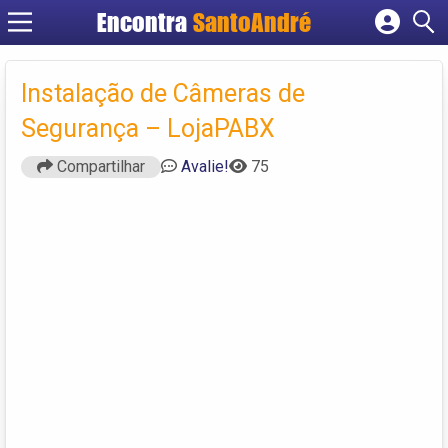
Encontra
SantoAndré
Cadastrar empresa
Fazer login
Instalação de Câmeras de
Criar conta
Segurança – LojaPABX
Compartilhar
Avalie!
75