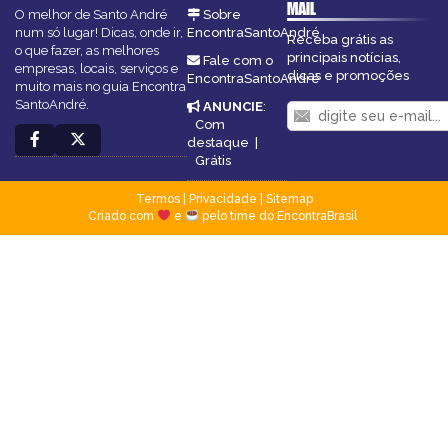
MAIL
O melhor de Santo André
Sobre
num só lugar! Dicas, onde ir,
EncontraSantoAndré
Receba grátis as
o que fazer, as melhores
principais notícias,
Fale com o
empresas, locais, serviços e
dicas e promoções
EncontraSantoAndré
muito mais no guia Encontra
SantoAndré.
ANUNCIE
:
Com
destaque
|
Grátis
Termos
|
Privacidade
|
Sitemap
Criado com
e
pelo time do EncontraBrasil