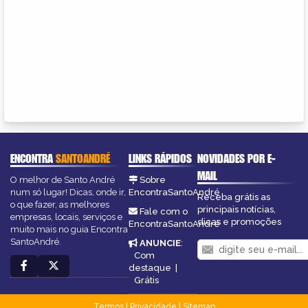
ENCONTRA
SANTOANDRÉ
LINKS RÁPIDOS
NOVIDADES POR E-
MAIL
O melhor de Santo André
Sobre
num só lugar! Dicas, onde ir,
EncontraSantoAndré
Receba grátis as
o que fazer, as melhores
principais notícias,
Fale com o
empresas, locais, serviços e
dicas e promoções
EncontraSantoAndré
muito mais no guia Encontra
SantoAndré.
ANUNCIE
:
Com
destaque
|
Grátis
Termos
|
Privacidade
|
Sitemap