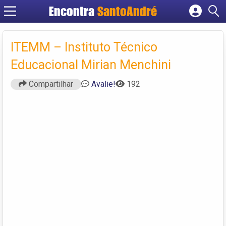
Encontra
SantoAndré
Cadastrar empresa
Fazer login
ITEMM – Instituto Técnico
Criar conta
Educacional Mirian Menchini
Compartilhar
Avalie!
192