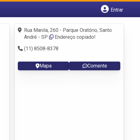
Entrar
Cadastrar empresa
Fazer login
Rua Manila, 260 - Parque Oratório, Santo
Criar conta
André - SP
Endereço copiado!
(11) 8508-8378
Mapa
Comente