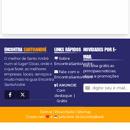
ENCONTRA
SANTOANDRÉ
LINKS RÁPIDOS
NOVIDADES POR E-
MAIL
O melhor de Santo André
Sobre
num só lugar! Dicas, onde ir,
EncontraSantoAndré
Receba grátis as
o que fazer, as melhores
principais notícias,
Fale com o
empresas, locais, serviços e
dicas e promoções
EncontraSantoAndré
muito mais no guia Encontra
SantoAndré.
ANUNCIE
:
Com
destaque
|
Grátis
Termos
|
Privacidade
|
Sitemap
Criado com
e
pelo time do EncontraBrasil