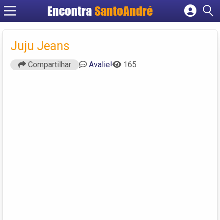
Encontra
SantoAndré
Cadastrar empresa
Fazer login
Juju Jeans
Criar conta
Compartilhar
Avalie!
165