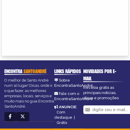
ENCONTRA
SANTOANDRÉ
LINKS RÁPIDOS
NOVIDADES POR E-
MAIL
O melhor de Santo André
Sobre
num só lugar! Dicas, onde ir,
EncontraSantoAndré
Receba grátis as
o que fazer, as melhores
principais notícias,
Fale com o
empresas, locais, serviços e
dicas e promoções
EncontraSantoAndré
muito mais no guia Encontra
SantoAndré.
ANUNCIE
:
Com
destaque
|
Grátis