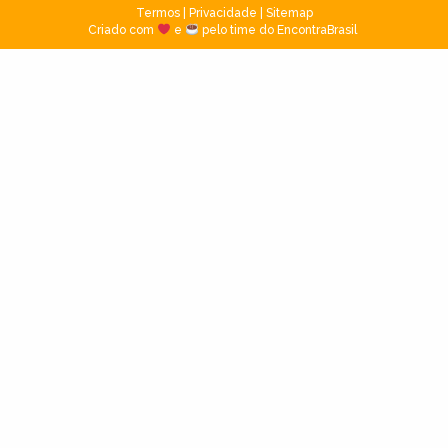
Termos
|
Privacidade
|
Sitemap
Criado com
e
pelo time do EncontraBrasil