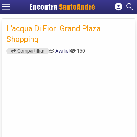
Encontra
SantoAndré
Cadastrar empresa
Fazer login
L’acqua Di Fiori Grand Plaza
Criar conta
Shopping
Compartilhar
Avalie!
150