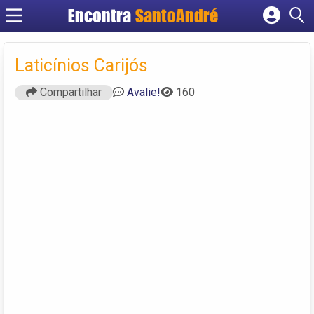
Encontra
SantoAndré
Cadastrar empresa
Fazer login
Laticínios Carijós
Criar conta
Compartilhar
Avalie!
160