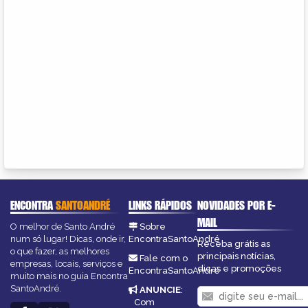
ENCONTRA
SANTOANDRÉ
LINKS RÁPIDOS
NOVIDADES POR E-
MAIL
O melhor de Santo André
Sobre
num só lugar! Dicas, onde ir,
EncontraSantoAndré
Receba grátis as
o que fazer, as melhores
principais notícias,
Fale com o
empresas, locais, serviços e
dicas e promoções
EncontraSantoAndré
muito mais no guia Encontra
SantoAndré.
ANUNCIE
:
Com