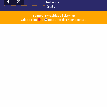
destaque
|
Grátis
Termos
|
Privacidade
|
Sitemap
Criado com
e
pelo time do EncontraBrasil