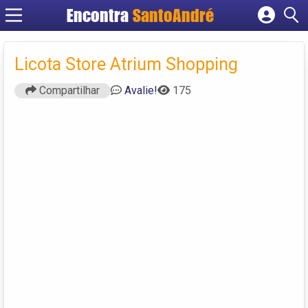
Encontra
SantoAndré
Cadastrar empresa
Fazer login
Licota Store Atrium Shopping
Criar conta
Compartilhar
Avalie!
175