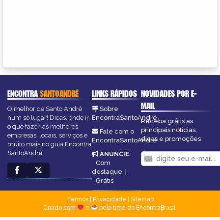
ENCONTRA
SANTOANDRÉ
LINKS RÁPIDOS
NOVIDADES POR E-
MAIL
O melhor de Santo André
Sobre
num só lugar! Dicas, onde ir,
EncontraSantoAndré
Receba grátis as
o que fazer, as melhores
principais notícias,
Fale com o
empresas, locais, serviços e
dicas e promoções
EncontraSantoAndré
muito mais no guia Encontra
SantoAndré.
ANUNCIE
:
Com
destaque
|
Grátis
Termos
|
Privacidade
|
Sitemap
Criado com
e
pelo time do EncontraBrasil