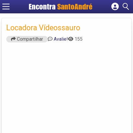
Encontra
SantoAndré
Cadastrar empresa
Fazer login
Locadora Vídeossauro
Criar conta
Compartilhar
Avalie!
155