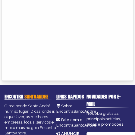
ENCONTRA
SANTOANDRÉ
LINKS RÁPIDOS
NOVIDADES POR E-
MAIL
O melhor de Santo André
Sobre
num só lugar! Dicas, onde ir,
EncontraSantoAndré
Receba grátis as
o que fazer, as melhores
principais notícias,
Fale com o
empresas, locais, serviços e
dicas e promoções
EncontraSantoAndré
muito mais no guia Encontra
SantoAndré.
ANUNCIE
: