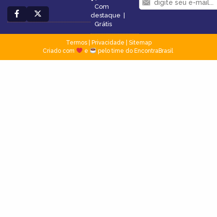
Com
destaque
|
Grátis
Termos
|
Privacidade
|
Sitemap
Criado com
e
pelo time do EncontraBrasil