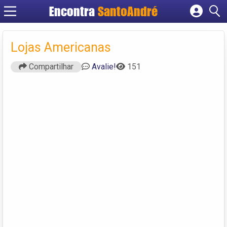
Encontra
SantoAndré
Cadastrar empresa
Fazer login
Lojas Americanas
Criar conta
Compartilhar
Avalie!
151