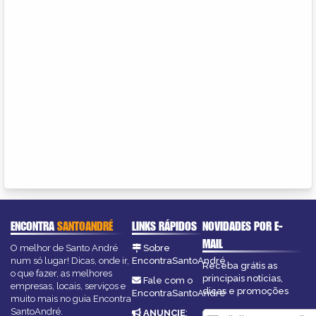
ENCONTRA
SANTOANDRÉ
LINKS RÁPIDOS
NOVIDADES POR E-
MAIL
O melhor de Santo André
Sobre
num só lugar! Dicas, onde ir,
EncontraSantoAndré
Receba grátis as
o que fazer, as melhores
principais notícias,
Fale com o
empresas, locais, serviços e
dicas e promoções
EncontraSantoAndré
muito mais no guia Encontra
SantoAndré.
ANUNCIE
: