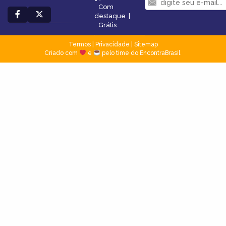
Com
destaque
|
Grátis
Termos
|
Privacidade
|
Sitemap
Criado com
e
pelo time do EncontraBrasil