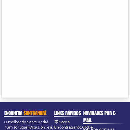
ENCONTRA
SANTOANDRÉ
LINKS RÁPIDOS
NOVIDADES POR E-
MAIL
O melhor de Santo André
Sobre
num só lugar! Dicas, onde ir,
EncontraSantoAndré
Receba grátis as