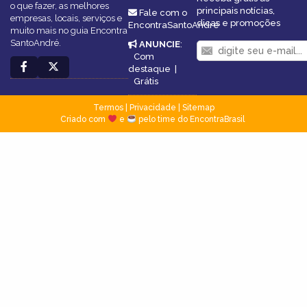
o que fazer, as melhores
principais notícias,
Fale com o
empresas, locais, serviços e
dicas e promoções
EncontraSantoAndré
muito mais no guia Encontra
SantoAndré.
ANUNCIE
:
Com
destaque
|
Grátis
Termos
|
Privacidade
|
Sitemap
Criado com
e
pelo time do EncontraBrasil