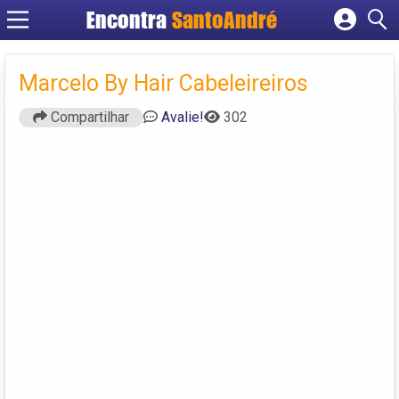
Encontra
SantoAndré
Cadastrar empresa
Fazer login
Marcelo By Hair Cabeleireiros
Criar conta
Compartilhar
Avalie!
302