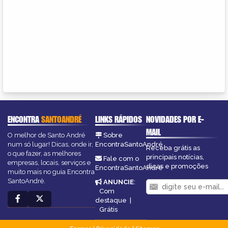
ENCONTRA
SANTOANDRÉ
LINKS RÁPIDOS
NOVIDADES POR E-
MAIL
O melhor de Santo André
Sobre
num só lugar! Dicas, onde ir,
EncontraSantoAndré
Receba grátis as
o que fazer, as melhores
principais notícias,
Fale com o
empresas, locais, serviços e
dicas e promoções
EncontraSantoAndré
muito mais no guia Encontra
SantoAndré.
ANUNCIE
:
Com
destaque
|
Grátis