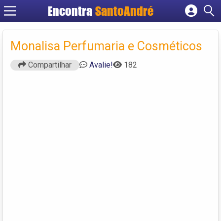
Encontra
SantoAndré
Cadastrar empresa
Fazer login
Monalisa Perfumaria e Cosméticos
Criar conta
Compartilhar
Avalie!
182