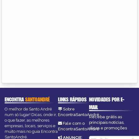
ENCONTRA
SANTOANDRÉ
LINKS RÁPIDOS
NOVIDADES POR E-
MAIL
O melhor de Santo André
Sobre
num só lugar! Dicas, onde ir,
EncontraSantoAndré
Receba grátis as
o que fazer, as melhores
principais notícias,
Fale com o
empresas, locais, serviços e
dicas e promoções
EncontraSantoAndré
muito mais no guia Encontra
SantoAndré.
ANUNCIE
: