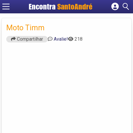
Encontra
SantoAndré
Cadastrar empresa
Fazer login
Moto Timm
Criar conta
Compartilhar
Avalie!
218