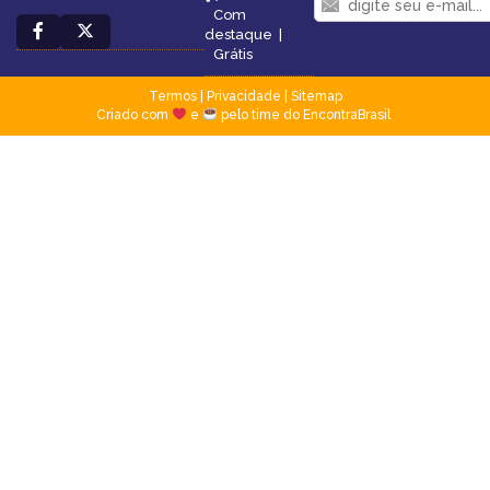
Com
destaque
|
Grátis
Termos
|
Privacidade
|
Sitemap
Criado com
e
pelo time do EncontraBrasil