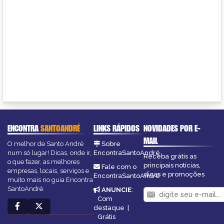
ENCONTRA
SANTOANDRÉ
LINKS RÁPIDOS
NOVIDADES POR E-
MAIL
O melhor de Santo André
Sobre
num só lugar! Dicas, onde ir,
EncontraSantoAndré
Receba grátis as
o que fazer, as melhores
principais notícias,
Fale com o
empresas, locais, serviços e
dicas e promoções
EncontraSantoAndré
muito mais no guia Encontra
SantoAndré.
ANUNCIE
:
Com
destaque
|
Grátis