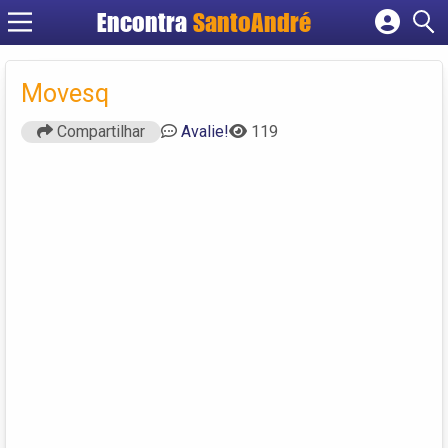
Encontra
SantoAndré
Cadastrar empresa
Fazer login
Movesq
Criar conta
Compartilhar
Avalie!
119