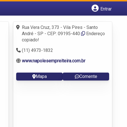
Entrar
Cadastrar empresa
Fazer login
Rua Vera Cruz, 373 - Vila Pires - Santo
Criar conta
André - SP - CEP: 09195-440
Endereço
copiado!
(11) 4973-1832
www.napolesempreiteira.com.br
Mapa
Comente