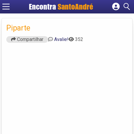
Encontra
SantoAndré
Cadastrar empresa
Fazer login
Piparte
Criar conta
Compartilhar
Avalie!
352