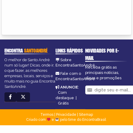
ENCONTRA
SANTOANDRÉ
LINKS RÁPIDOS
NOVIDADES POR E-
MAIL
O melhor de Santo André
Sobre
num só lugar! Dicas, onde ir,
EncontraSantoAndré
Receba grátis as
o que fazer, as melhores
principais notícias,
Fale com o
empresas, locais, serviços e
dicas e promoções
EncontraSantoAndré
muito mais no guia Encontra
SantoAndré.
ANUNCIE
:
Com
destaque
|
Grátis
Termos
|
Privacidade
|
Sitemap
Criado com
e
pelo time do EncontraBrasil