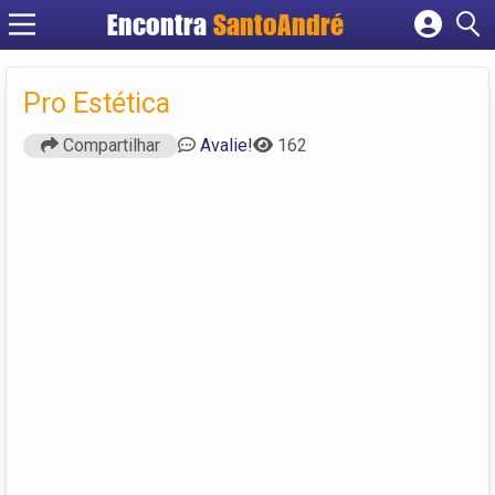
Encontra
SantoAndré
Cadastrar empresa
Fazer login
Pro Estética
Criar conta
Compartilhar
Avalie!
162