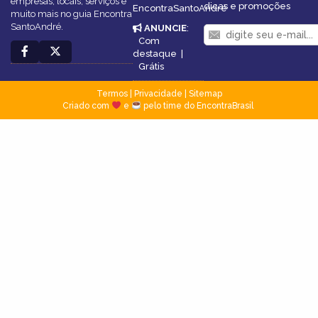
empresas, locais, serviços e
dicas e promoções
EncontraSantoAndré
muito mais no guia Encontra
SantoAndré.
ANUNCIE
:
Com
destaque
|
Grátis
Termos
|
Privacidade
|
Sitemap
Criado com
e
pelo time do EncontraBrasil