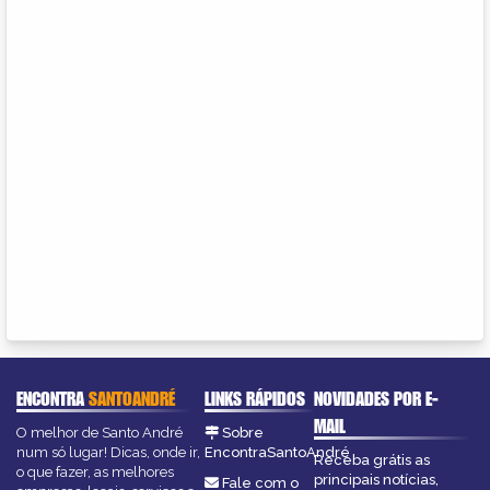
ENCONTRA
SANTOANDRÉ
LINKS RÁPIDOS
NOVIDADES POR E-
MAIL
O melhor de Santo André
Sobre
num só lugar! Dicas, onde ir,
EncontraSantoAndré
Receba grátis as
o que fazer, as melhores
principais notícias,
Fale com o