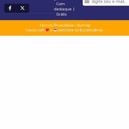
Com
destaque
|
Grátis
Termos
|
Privacidade
|
Sitemap
Criado com
e
pelo time do EncontraBrasil