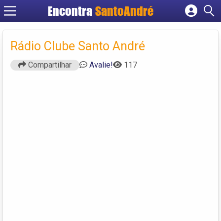
Encontra
SantoAndré
Cadastrar empresa
Fazer login
Rádio Clube Santo André
Criar conta
Compartilhar
Avalie!
117