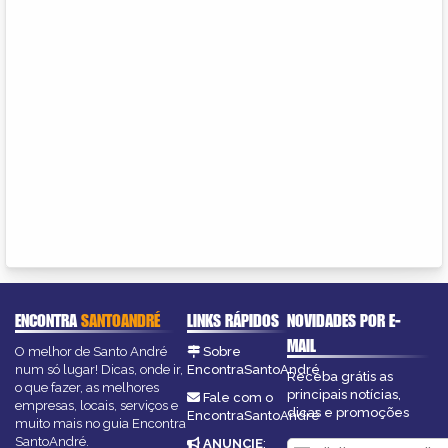
ENCONTRA
SANTOANDRÉ
LINKS RÁPIDOS
NOVIDADES POR E-
MAIL
O melhor de Santo André
Sobre
num só lugar! Dicas, onde ir,
EncontraSantoAndré
Receba grátis as
o que fazer, as melhores
principais notícias,
Fale com o
empresas, locais, serviços e
dicas e promoções
EncontraSantoAndré
muito mais no guia Encontra
SantoAndré.
ANUNCIE
: