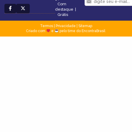
Com
destaque
|
Grátis
Termos
|
Privacidade
|
Sitemap
Criado com
e
pelo time do EncontraBrasil