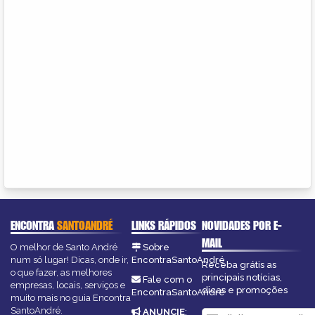
ENCONTRA
SANTOANDRÉ
LINKS RÁPIDOS
NOVIDADES POR E-
MAIL
O melhor de Santo André
Sobre
num só lugar! Dicas, onde ir,
EncontraSantoAndré
Receba grátis as
o que fazer, as melhores
principais notícias,
Fale com o
empresas, locais, serviços e
dicas e promoções
EncontraSantoAndré
muito mais no guia Encontra
SantoAndré.
ANUNCIE
: