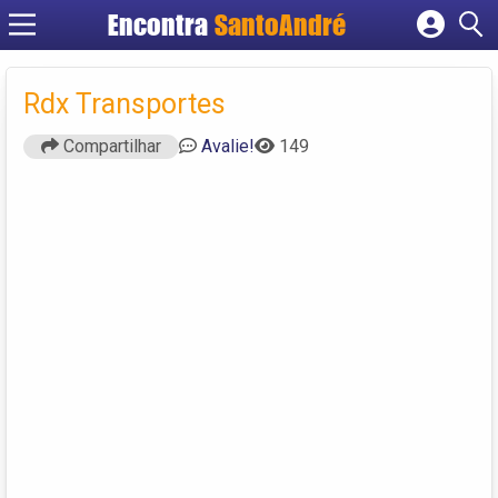
Encontra
SantoAndré
Cadastrar empresa
Fazer login
Rdx Transportes
Criar conta
Compartilhar
Avalie!
149