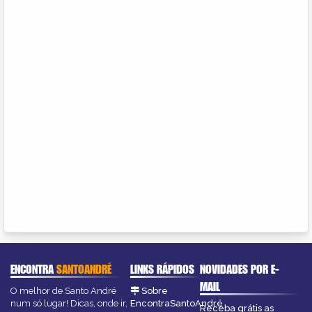
ENCONTRA
SANTOANDRÉ
LINKS RÁPIDOS
NOVIDADES POR E-
MAIL
O melhor de Santo André
Sobre
num só lugar! Dicas, onde ir,
EncontraSantoAndré
Receba grátis as