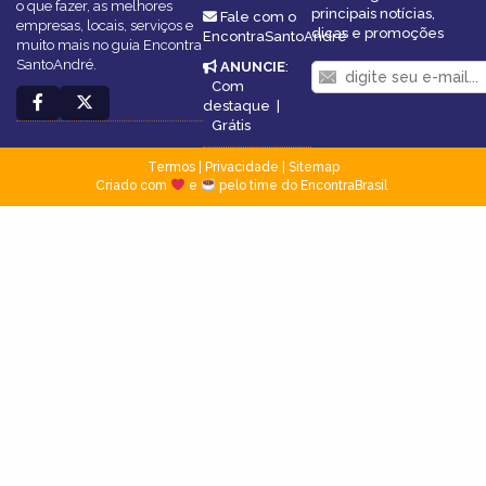
o que fazer, as melhores
principais notícias,
Fale com o
empresas, locais, serviços e
dicas e promoções
EncontraSantoAndré
muito mais no guia Encontra
SantoAndré.
ANUNCIE
:
Com
destaque
|
Grátis
Termos
|
Privacidade
|
Sitemap
Criado com
e
pelo time do EncontraBrasil