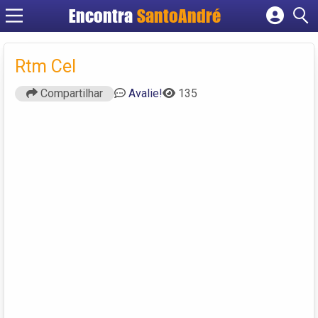
Encontra
SantoAndré
Cadastrar empresa
Fazer login
Rtm Cel
Criar conta
Compartilhar
Avalie!
135