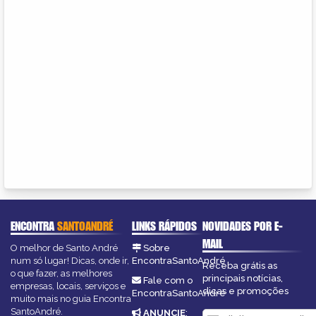
ENCONTRA
SANTOANDRÉ
LINKS RÁPIDOS
NOVIDADES POR E-
MAIL
O melhor de Santo André
Sobre
num só lugar! Dicas, onde ir,
EncontraSantoAndré
Receba grátis as
o que fazer, as melhores
principais notícias,
Fale com o
empresas, locais, serviços e
dicas e promoções
EncontraSantoAndré
muito mais no guia Encontra
SantoAndré.
ANUNCIE
: