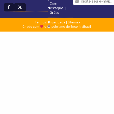
Com
destaque
|
Grátis
Termos
|
Privacidade
|
Sitemap
Criado com
e
pelo time do EncontraBrasil