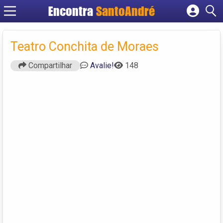
Encontra
SantoAndré
Cadastrar empresa
Fazer login
Teatro Conchita de Moraes
Criar conta
Compartilhar
Avalie!
148