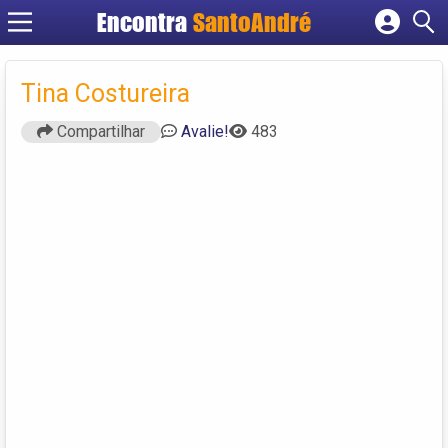
Encontra
SantoAndré
Cadastrar empresa
Fazer login
Tina Costureira
Criar conta
Compartilhar
Avalie!
483