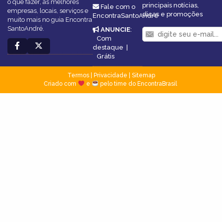
o que fazer, as melhores
principais notícias,
Fale com o
empresas, locais, serviços e
dicas e promoções
EncontraSantoAndré
muito mais no guia Encontra
SantoAndré.
ANUNCIE
:
Com
destaque
|
Grátis
Termos
|
Privacidade
|
Sitemap
Criado com
e
pelo time do EncontraBrasil