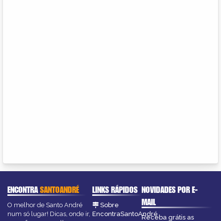
ENCONTRA
SANTOANDRÉ
LINKS RÁPIDOS
NOVIDADES POR E-
MAIL
O melhor de Santo André
Sobre
num só lugar! Dicas, onde ir,
EncontraSantoAndré
Receba grátis as