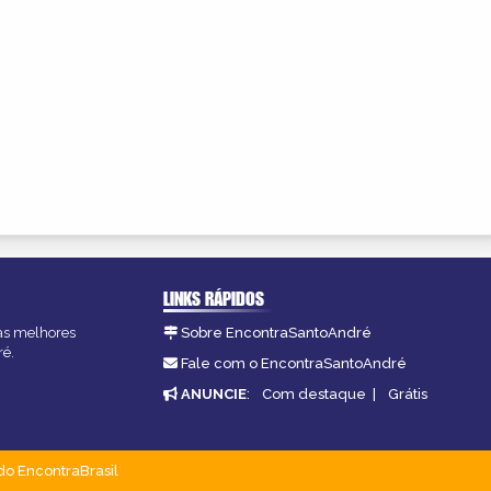
LINKS RÁPIDOS
 as melhores
Sobre EncontraSantoAndré
ré.
Fale com o EncontraSantoAndré
ANUNCIE
:
Com destaque
|
Grátis
do EncontraBrasil