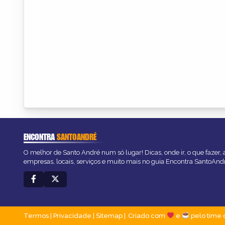
ENCONTRA
SANTOANDRÉ
O melhor de Santo André num só lugar! Dicas, onde ir, o que fazer,
empresas, locais, serviços e muito mais no guia Encontra SantoAnd
Termos
|
Privacidade
|
Sitemap
Criado com
e
pelo time 