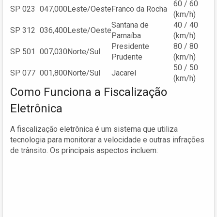
60 / 60
SP 023
047,000
Leste/Oeste
Franco da Rocha
(km/h)
Santana de
40 / 40
SP 312
036,400
Leste/Oeste
Parnaíba
(km/h)
Presidente
80 / 80
SP 501
007,030
Norte/Sul
Prudente
(km/h)
50 / 50
SP 077
001,800
Norte/Sul
Jacareí
(km/h)
Como Funciona a Fiscalização
Eletrônica
A fiscalização eletrônica é um sistema que utiliza
tecnologia para monitorar a velocidade e outras infrações
de trânsito. Os principais aspectos incluem: