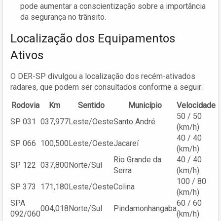
pode aumentar a conscientização sobre a importância
da segurança no trânsito.
Localização dos Equipamentos
Ativos
O DER-SP divulgou a localização dos recém-ativados
radares, que podem ser consultados conforme a seguir:
Rodovia
Km
Sentido
Município
Velocidade
50 / 50
SP 031
037,977
Leste/Oeste
Santo André
(km/h)
40 / 40
SP 066
100,500
Leste/Oeste
Jacareí
(km/h)
Rio Grande da
40 / 40
SP 122
037,800
Norte/Sul
Serra
(km/h)
100 / 80
SP 373
171,180
Leste/Oeste
Colina
(km/h)
SPA
60 / 60
004,018
Norte/Sul
Pindamonhangaba
092/060
(km/h)