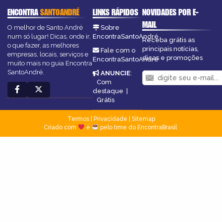
ENCONTRA
SANTOANDRÉ
LINKS RÁPIDOS
NOVIDADES POR E-
MAIL
O melhor de Santo André
Sobre
num só lugar! Dicas, onde ir,
EncontraSantoAndré
Receba grátis as
o que fazer, as melhores
principais notícias,
Fale com o
empresas, locais, serviços e
dicas e promoções
EncontraSantoAndré
muito mais no guia Encontra
SantoAndré.
ANUNCIE
:
Com
destaque
|
Grátis
Termos
|
Privacidade
|
Sitemap
Criado com
e
pelo time do EncontraBrasil