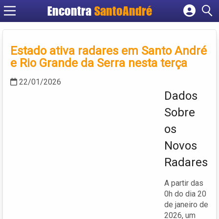
Encontra
SantoAndré
Cadastrar empresa
Fazer login
Estado ativa radares em Santo André
Criar conta
e Rio Grande da Serra nesta terça
22/01/2026
Dados
Sobre
os
Novos
Radares
A partir das
0h do dia 20
de janeiro de
2026, um