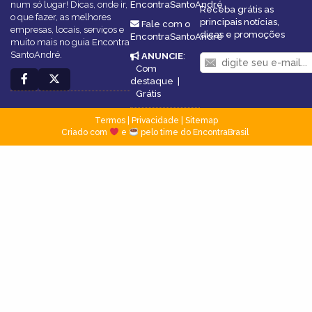
num só lugar! Dicas, onde ir,
EncontraSantoAndré
Receba grátis as
o que fazer, as melhores
principais notícias,
Fale com o
empresas, locais, serviços e
dicas e promoções
EncontraSantoAndré
muito mais no guia Encontra
SantoAndré.
ANUNCIE
:
Com
destaque
|
Grátis
Termos
|
Privacidade
|
Sitemap
Criado com
e
pelo time do EncontraBrasil