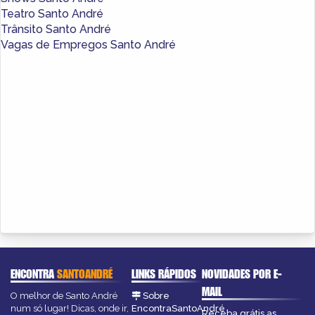
Teatro Santo André
Trânsito Santo André
Vagas de Empregos Santo André
ENCONTRA
SANTOANDRÉ
LINKS RÁPIDOS
NOVIDADES POR E-
MAIL
O melhor de Santo André
Sobre
num só lugar! Dicas, onde ir,
EncontraSantoAndré
Receba grátis as