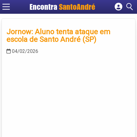
Encontra
SantoAndré
Cadastrar empresa
Fazer login
Jornow: Aluno tenta ataque em
Criar conta
escola de Santo André (SP)
04/02/2026