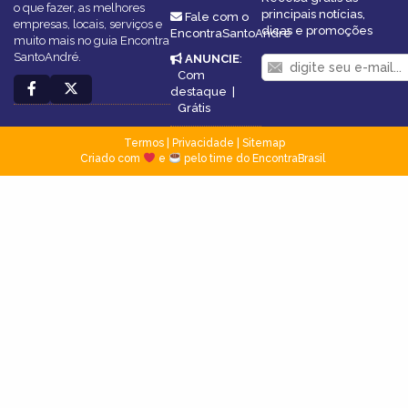
o que fazer, as melhores
principais notícias,
Fale com o
empresas, locais, serviços e
dicas e promoções
EncontraSantoAndré
muito mais no guia Encontra
SantoAndré.
ANUNCIE
:
Com
destaque
|
Grátis
Termos
|
Privacidade
|
Sitemap
Criado com
e
pelo time do EncontraBrasil