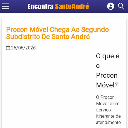
Encontra
SantoAndré
Cadastrar empresa
Fazer login
Procon Móvel Chega Ao Segundo
Criar conta
Subdistrito De Santo André
26/06/2026
O que é
o
Procon
Móvel?
O Procon
Móvel é um
serviço
itinerante de
atendimento