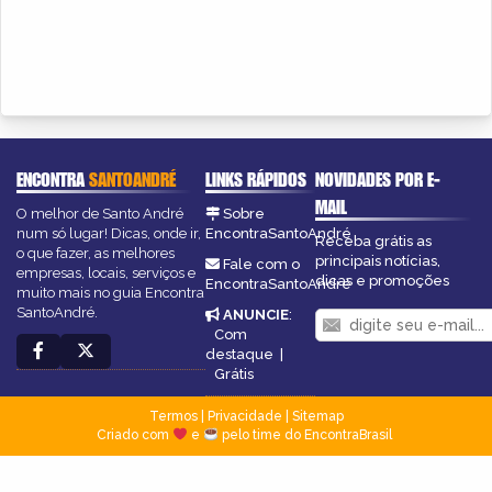
ENCONTRA
SANTOANDRÉ
LINKS RÁPIDOS
NOVIDADES POR E-
MAIL
O melhor de Santo André
Sobre
num só lugar! Dicas, onde ir,
EncontraSantoAndré
Receba grátis as
o que fazer, as melhores
principais notícias,
Fale com o
empresas, locais, serviços e
dicas e promoções
EncontraSantoAndré
muito mais no guia Encontra
SantoAndré.
ANUNCIE
:
Com
destaque
|
Grátis
Termos
|
Privacidade
|
Sitemap
Criado com
e
pelo time do EncontraBrasil