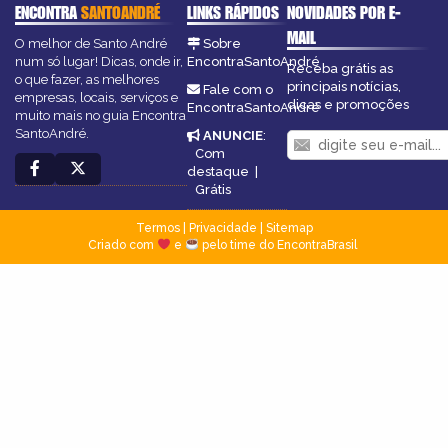
ENCONTRA
SANTOANDRÉ
LINKS RÁPIDOS
NOVIDADES POR E-
MAIL
O melhor de Santo André
Sobre
num só lugar! Dicas, onde ir,
EncontraSantoAndré
Receba grátis as
o que fazer, as melhores
principais notícias,
Fale com o
empresas, locais, serviços e
dicas e promoções
EncontraSantoAndré
muito mais no guia Encontra
SantoAndré.
ANUNCIE
:
Com
destaque
|
Grátis
Termos
|
Privacidade
|
Sitemap
Criado com
e
pelo time do EncontraBrasil