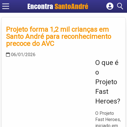
Encontra
SantoAndré
Cadastrar empresa
Fazer login
Projeto forma 1,2 mil crianças em
Criar conta
Santo André para reconhecimento
precoce do AVC
06/01/2026
O que é
o
Projeto
Fast
Heroes?
O Projeto
Fast Heroes,
iniciado em