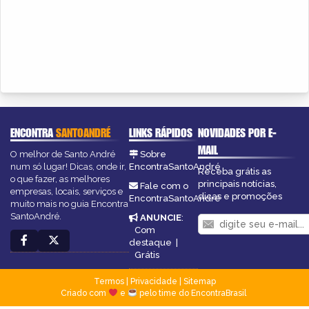
ENCONTRA
SANTOANDRÉ
LINKS RÁPIDOS
NOVIDADES POR E-
MAIL
O melhor de Santo André
Sobre
num só lugar! Dicas, onde ir,
EncontraSantoAndré
Receba grátis as
o que fazer, as melhores
principais notícias,
Fale com o
empresas, locais, serviços e
dicas e promoções
EncontraSantoAndré
muito mais no guia Encontra
SantoAndré.
ANUNCIE
:
Com
destaque
|
Grátis
Termos
|
Privacidade
|
Sitemap
Criado com
e
pelo time do EncontraBrasil